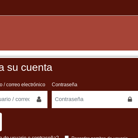
a su cuenta
 de una nueva cuenta
 / correo electrónico
Contraseña
e de usuario o contraseña?
Recordar nombre de usuario